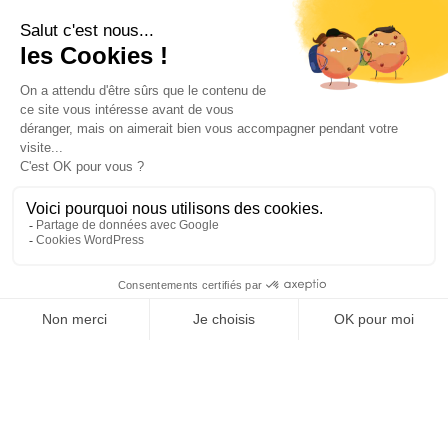
tour
Découvrez Besançon depuis l’eau grâce à la
réservation de croisière en ligne : promenade
commentée, croisière-repas, offres pour
groupes, journées tourisme et visite en bus
panoramique. Choisissez votre formule, votre
date et réservez en quelques clics pour une
expérience sereine et inoubliable sur le Doubs
avec les Vedettes de Besançon.
LIRE L’ARTICLE