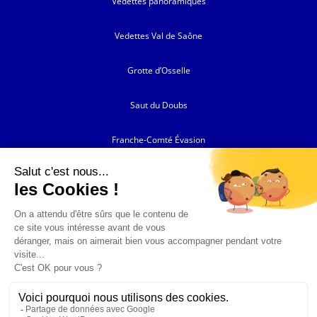
Vedettes panoramiques
Vedettes Val de Saône
Grotte d’Osselle
Saut du Doubs
Franche-Comté Évasion
Restaurant l’Atelier
Auberge Franc-Comtoise
Mentions légales
– Réalisation du site
SPOTIWEB
– 2023